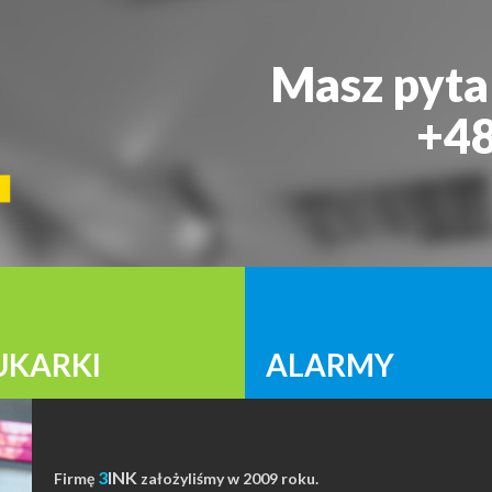
Masz pyta
+48
UKARKI
ALARMY
3
INK
Firmę
założyliśmy w 2009 roku.