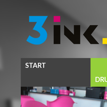
START
DR