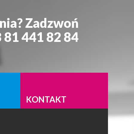
nia? Zadzwoń
 81 441 82 84
KONTAKT