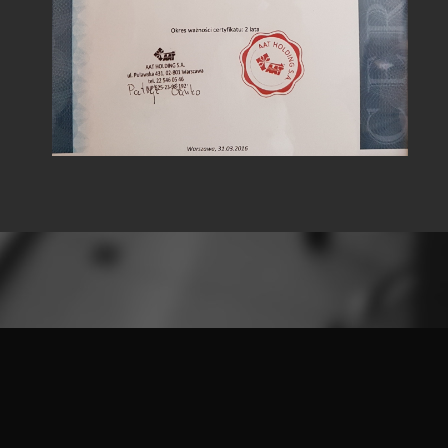
3INK
©
2026
POLITYKA PRYWATNOŚCI